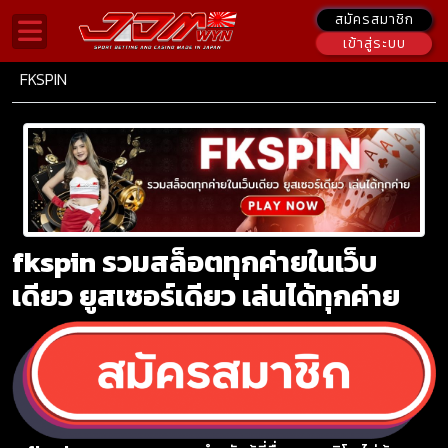
สมัครสมาชิก
เข้าสู่ระบบ
FKSPIN
fkspin
รวมสล็อตทุกค่ายในเว็บ
เดียว ยูสเซอร์เดียว เล่นได้ทุกค่าย