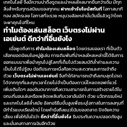
เทคโนโลยี จึงมีความน่าดึงดูดและน่าหลงใหลมากขึ้นกว่าเดิม มีทุก
สิ่งสำหรับทุกรสนิยมของทุกคน
ฝากเข้ารับโบนัสทันที
โอกาสนาที
ทอง สมัครเลย โอกาสที่จะรวย หมุนวงล้อเหล่านั้นวันนี้แล้วดูว่าโชค
จะพาคุณไปที่ไหน
ทำไมต้องเล่นสล็อต เว็บตรงไม่ผ่าน
เอเย่นต์ ดีกว่าที่อื่นยังไง
เมื่อพูดถึงการ
ทำไมต้องเล่นสล็อต
โดยตรงของเรา ที่เป็นตัว
เลือกยอดนิยมในหมู่ผู้เล่น การเดิมพันที่น่าหลงใหลเหล่านี้ได้รับการ
ออกแบบมาเพื่อนำคุณไปสู่โลกที่เต็มไปด้วยสมบัติล้ำค่าและความ
เป็นไปได้ไม่รู้จบ ข้อดีประการหนึ่งคือความสะดวกและการเข้าถึง
ด้วย
เว็บตรงไม่ผ่านเอเย่นต์
จึงทำให้สามารถเข้าถึงเกมสุดโปรด
ได้จากทุกที่และทุกเวลาโดยไม่จำเป็นต้องดาวน์โหลดซอฟต์แวร์
เพิ่มเติมใดๆ ลองจินตนาการถึงความสามารถในการสร้างรายได้ใน
ขณะที่นอนเล่นหรือเพลิดเพลินกับเวลาอันมีค่า ดัวย นวัตกรรมใหม่
และเทคโนโลยีล้ำสมัย อัลกอริธึมขั้นสูงเพื่อระบุโอกาสในการลงทุนที่
มีกำไรแบบเรียลไทม์ โดยคำนึงถึงแนวโน้มของตลาด ปัจจัยความ
เสี่ยง เพื่อให้มั่นใจว่า
ดีกว่าที่อื่นยังไง
รับประกันความปลอดภัยสูง
และมั่นคงทางการเงินอีกด้วย