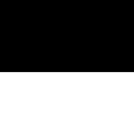
ติดต่อผ่านช่องทางออนไลน์
@jdmwynn